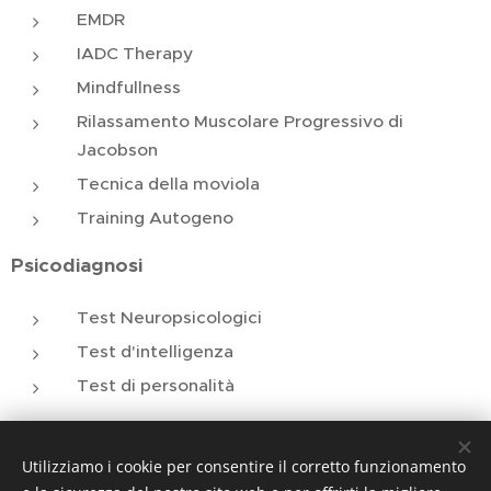
EMDR
IADC Therapy
Mindfullness
Rilassamento Muscolare Progressivo di
Jacobson
Tecnica della moviola
Training Autogeno
Psicodiagnosi
Test Neuropsicologici
Test d'intelligenza
Test di personalità
Sordo
Collaborazione con Dott.ssa Erika
specializzanda in Psichiatria Ospedale Molinette -
Utilizziamo i cookie per consentire il corretto funzionamento