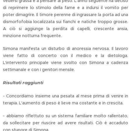
vedersi grassa e a pensare al peso. L'anno seguente ha deciso
di reprimere lo stimolo della fame e a indursi il vomito per
poter dimagrire. Il timore perenne di ingrassare la porta ad una
dismorfofobia localizzata sui fianchi e natiche troppo grosse.
A ciò si aggiunge la perdita di capelli, crescente ansia,
minzione notturna frequente.
Simona manifesta un disturbo di anoressia nervosa. Il lavoro
viene fatto di concerto con il medico e la dietologa.
L'intervento principale viene svolto con Simona a cadenza
settimanale e con i genitori mensile.
Risultati raggiunti
- Concordiamo insieme una pesata al mese prima di venire in
terapia. L'aumento di peso è lieve ma costante e in crescita.
- abbiamo riflettuto su un sistema familiare molto rallentato,
da sollecitare per riuscire ad avere risultati. Ciò è accaduto
con stupore di Simona.